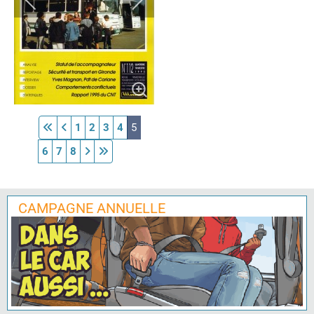
1
2
3
4
5
6
7
8
CAMPAGNE ANNUELLE