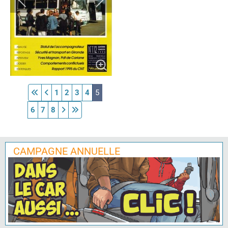
1
2
3
4
5
6
7
8
CAMPAGNE ANNUELLE