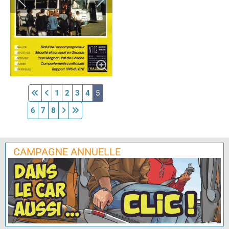
1
2
3
4
5
6
7
8
CAMPAGNE ANNUELLE