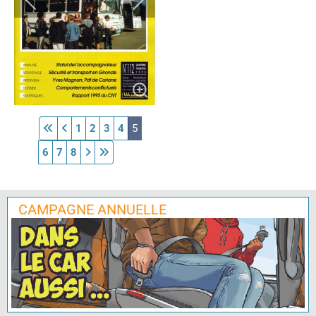
1
2
3
4
5
6
7
8
CAMPAGNE ANNUELLE