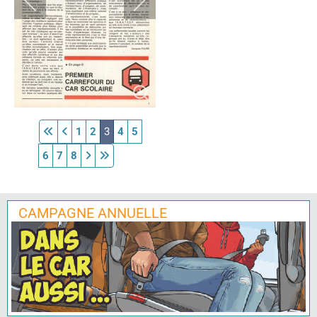
1
2
3
4
5
6
7
8
CAMPAGNE ANNUELLE