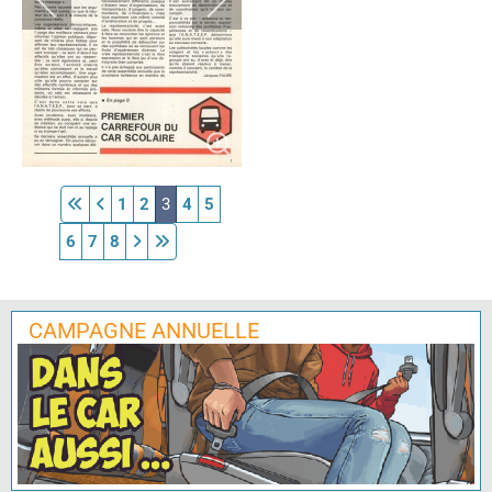
1
2
3
4
5
6
7
8
CAMPAGNE ANNUELLE