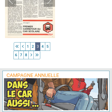
1
2
3
4
5
6
7
8
CAMPAGNE ANNUELLE