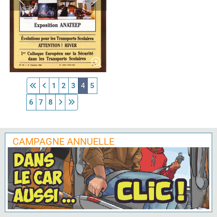
1
2
3
4
5
6
7
8
CAMPAGNE ANNUELLE