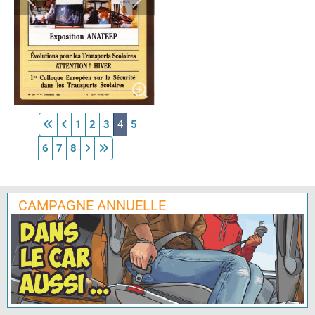
1
2
3
4
5
6
7
8
CAMPAGNE ANNUELLE