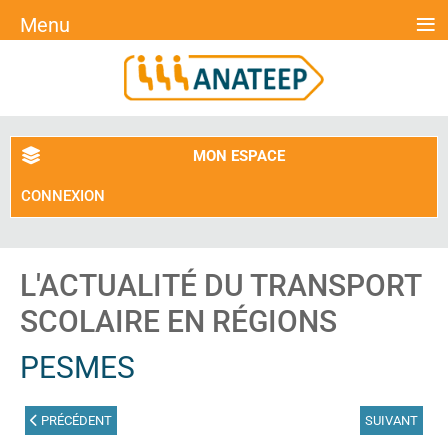
≡
Menu
MON ESPACE
CONNEXION
L'ACTUALITÉ DU TRANSPORT
SCOLAIRE EN RÉGIONS
PESMES
ARTICLE PRÉCÉDENT : GÉRARDMER
ARTICLE SUIV
PRÉCÉDENT
SUIVANT