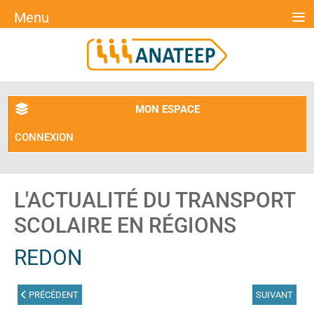
≡
Menu
MON ESPACE
CONNEXION
L'ACTUALITÉ DU TRANSPORT
SCOLAIRE EN RÉGIONS
REDON
ARTICLE PRÉCÉDENT : LAVELANET
ARTICLE SUIV
PRÉCÉDENT
SUIVANT