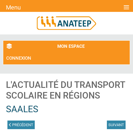
≡
Menu
MON ESPACE
CONNEXION
L'ACTUALITÉ DU TRANSPORT
SCOLAIRE EN RÉGIONS
SAALES
ARTICLE PRÉCÉDENT : BACCARAT
ARTICLE SUIV
PRÉCÉDENT
SUIVANT