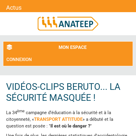
Actus
MON ESPACE
CONNEXION
VIDÉOS-CLIPS BERUTO... LA
SÉCURITÉ MASQUÉE !
ème
La 34
campagne d’éducation à la sécurité et à la
citoyenneté, «
TRANSPORT ATTITUDE
» a débuté et la
question est posée : "
Il est où le danger ?
"
Une fois de plus, les dernières statistiques d'accidentologie