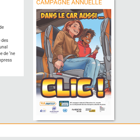
CAMPAGNE ANNUELLE
de
e des
bunal
ce de "ne
express