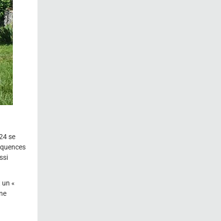
024 se
séquences
ssi
 un «
gne
n