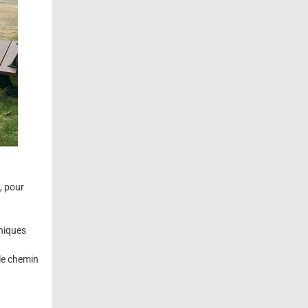
, pour
hniques
 le chemin