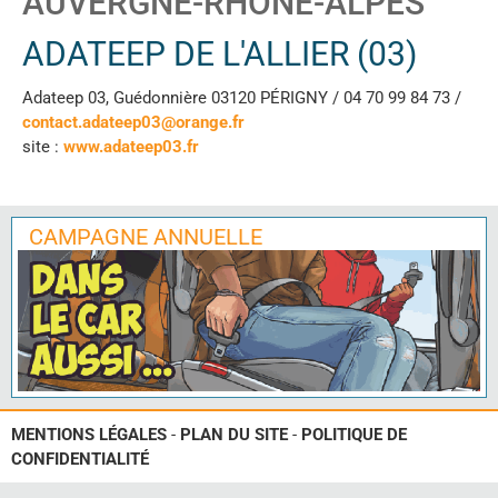
AUVERGNE-RHÔNE-ALPES
ADATEEP DE L'ALLIER (03)
Adateep 03, Guédonnière 03120 PÉRIGNY / 04 70 99 84 73 /
contact.adateep03@orange.fr
site :
www.adateep03.fr
CAMPAGNE ANNUELLE
MENTIONS LÉGALES
-
PLAN DU SITE
-
POLITIQUE DE
CONFIDENTIALITÉ