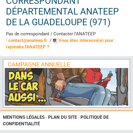
CORRESPONDANT
DÉPARTEMENTAL ANATEEP
DE LA GUADELOUPE (971)
Pas de correspondant / Contacter l'ANATEEP
:
contact@anateep.fr
/
Vous êtes intéressé(e) pour
rejoindre l'ANATEEP ?
CAMPAGNE ANNUELLE
MENTIONS LÉGALES
-
PLAN DU SITE
-
POLITIQUE DE
CONFIDENTIALITÉ