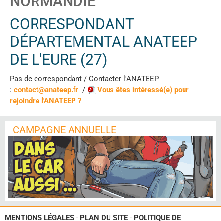
NORMANDIE
CORRESPONDANT
DÉPARTEMENTAL ANATEEP
DE L'EURE (27)
Pas de correspondant / Contacter l'ANATEEP
:
contact@anateep.fr
/
Vous êtes intéressé(e) pour
rejoindre l'ANATEEP ?
CAMPAGNE ANNUELLE
MENTIONS LÉGALES
-
PLAN DU SITE
-
POLITIQUE DE