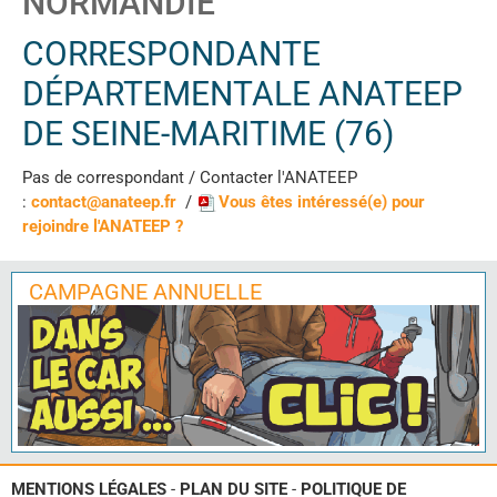
NORMANDIE
CORRESPONDANTE
DÉPARTEMENTALE ANATEEP
DE SEINE-MARITIME (76)
Pas de correspondant / Contacter l'ANATEEP
:
contact@anateep.fr
/
Vous êtes intéressé(e) pour
rejoindre l'ANATEEP ?
CAMPAGNE ANNUELLE
MENTIONS LÉGALES
-
PLAN DU SITE
-
POLITIQUE DE