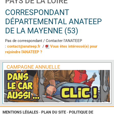
PAYS DE LA LOIRE
CORRESPONDANT
DÉPARTEMENTAL ANATEEP
DE LA MAYENNE (53)
Pas de correspondant / Contacter l'ANATEEP
:
contact@anateep.fr
/
Vous êtes intéressé(e) pour
rejoindre l'ANATEEP ?
CAMPAGNE ANNUELLE
MENTIONS LÉGALES
-
PLAN DU SITE
-
POLITIQUE DE